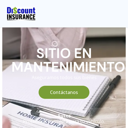
SITIO EN
MANTENIMIENTO
Aseguramos todos sus bienes
Contáctanos
Autos
Protección completa para tu vehículo.