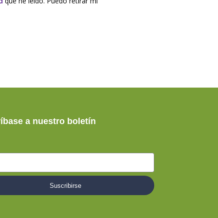
d
que he leído. Puedo retirar mi
íbase a nuestro boletín
Suscribirse