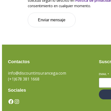
solicitud según lo descrito en
Política de privacida
consentimiento en cualquier momento.
Contactos
Suscr
info@discountinsurancega.com
EMAIL
*
(+1)678 381 1668
Sociales